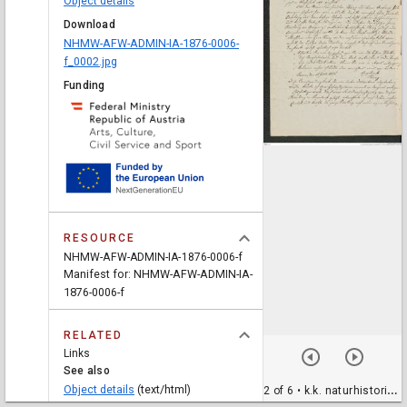
Object details
Download
NHMW-AFW-ADMIN-IA-1876-0006-
f_0002.jpg
Funding
RESOURCE
NHMW-AFW-ADMIN-IA-1876-0006-f
Manifest for: NHMW-AFW-ADMIN-IA-
1876-0006-f
RELATED
Links
See also
Object details
(text/html)
2 of 6
• k.k. naturhistorisches Hofmuseum, Intendanzakten 1876-1884 (Hochstetter), Aktenzahl Z.6.f/1876, Seite 2