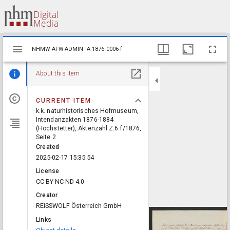
Mirador
NHMW-AFW-ADMIN-IA-1876-0006-f
NHMW-AFW-ADMIN-IA-1876-0006-f
viewer
About this item
CURRENT ITEM
k.k. naturhistorisches Hofmuseum,
Intendanzakten 1876-1884
(Hochstetter), Aktenzahl Z.6.f/1876,
Seite 2
Created
2025-02-17 15:35:54
License
CC BY-NC-ND 4.0
Creator
REISSWOLF Österreich GmbH
Links